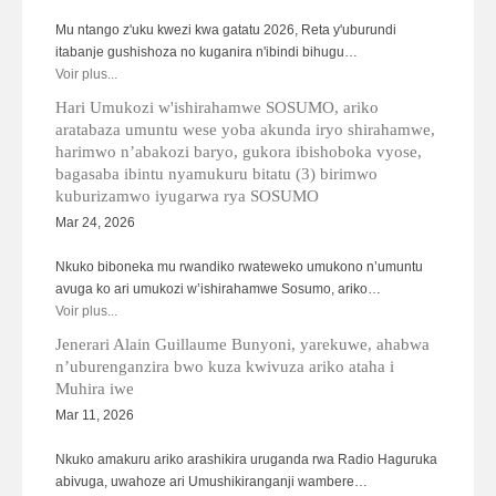
Mu ntango z'uku kwezi kwa gatatu 2026, Reta y'uburundi
itabanje gushishoza no kuganira n'ibindi bihugu…
Voir plus...
Hari Umukozi w'ishirahamwe SOSUMO, ariko
aratabaza umuntu wese yoba akunda iryo shirahamwe,
harimwo n’abakozi baryo, gukora ibishoboka vyose,
bagasaba ibintu nyamukuru bitatu (3) birimwo
kuburizamwo iyugarwa rya SOSUMO
Mar 24, 2026
Nkuko biboneka mu rwandiko rwateweko umukono n’umuntu
avuga ko ari umukozi w’ishirahamwe Sosumo, ariko…
Voir plus...
Jenerari Alain Guillaume Bunyoni, yarekuwe, ahabwa
n’uburenganzira bwo kuza kwivuza ariko ataha i
Muhira iwe
Mar 11, 2026
Nkuko amakuru ariko arashikira uruganda rwa Radio Haguruka
abivuga, uwahoze ari Umushikiranganji wambere…