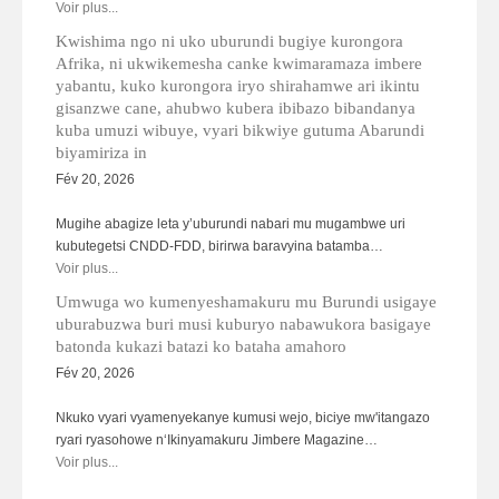
Voir plus...
Kwishima ngo ni uko uburundi bugiye kurongora
Afrika, ni ukwikemesha canke kwimaramaza imbere
yabantu, kuko kurongora iryo shirahamwe ari ikintu
gisanzwe cane, ahubwo kubera ibibazo bibandanya
kuba umuzi wibuye, vyari bikwiye gutuma Abarundi
biyamiriza in
Fév 20, 2026
Mugihe abagize leta y’uburundi nabari mu mugambwe uri
kubutegetsi CNDD-FDD, birirwa baravyina batamba…
Voir plus...
Umwuga wo kumenyeshamakuru mu Burundi usigaye
uburabuzwa buri musi kuburyo nabawukora basigaye
batonda kukazi batazi ko bataha amahoro
Fév 20, 2026
Nkuko vyari vyamenyekanye kumusi wejo, biciye mw'itangazo
ryari ryasohowe n‘Ikinyamakuru Jimbere Magazine…
Voir plus...