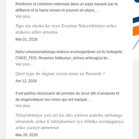
Renforcer la cohésion nationale dans un pays marqué par la
défiance et la haine envers le pouvoir en place,…
Voir plus...
Ngo nta nkeka ko ivyo Evariste Ndayishimiye ariko
arakora ariko arisema
Mai 01, 2026
Naho umunyamabanga mukuru w'umugambwe uri ku butegetsi
CNDD_FDD, Reverien Ndikuriyo, yirirwa arikiragiza ko…
HAGU06.jpg
Voir plus...
Quel type de régime avons-nous au Burundi ?
Avr 12, 2026
Il est parfois nécessaire de prendre du recul afin d’analyser et
de diagnostiquer les crises qui ont marqué…
Voir plus...
Ndayishimiye yari azi ko uko yirirwa aratoba atobanga
uburundi, ariko n’ishirahamwe rya Afirika azorijaganya
ariko yaraye ateterewe
Mar 28, 2026