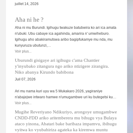
juillet 14, 2026
Aha ni he ?
Aha ni mu Burundi. Igihugu twakuze batubwira ko ari ica amata
n'ubuki. Ubu cabaye ica agahinda, amarira n' umwiheburo.
Igihugu aho abakiramutswa aribo bagipfukamye mu nda, mu
kunyuruza ubutunzi,…
Voir plus...
Uburundi gisigaye ari igihugu c'ama Chantier
y'inyubako zitangura ngo ariko ntizigere zirangira.
Niko abanya Kirundo babibona
Juil 07, 2026
Ari mu nama kuri uyu wa 5 Mukakaro 2026, yagiraniye
n'abajejwe intwaro hamwe n'umugambwe uri ku butegetsi ku…
Voir plus...
Mugihe Reveriyano Ndikuriyo, arongoye umugambwe
CNDD-FDD ariko aritemberera mu bihugu vya Bulaya
ataco yinona, Abatari bake baribaza impamvu, ibihugu
vyitwa ko vyubahiriza agateka ka kiremwa muntu