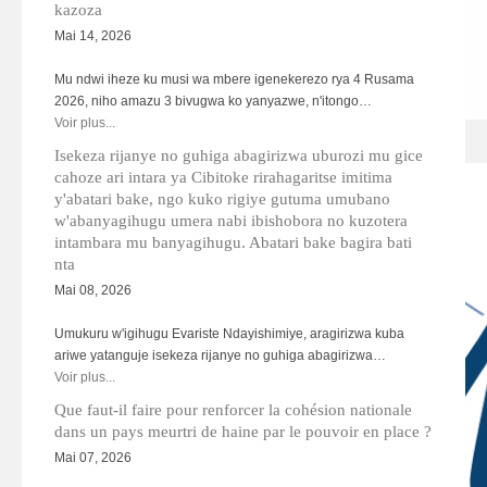
kazoza
Mai 14, 2026
Mu ndwi iheze ku musi wa mbere igenekerezo rya 4 Rusama
2026, niho amazu 3 bivugwa ko yanyazwe, n'itongo…
Voir plus...
HAGU05.jpg
Isekeza rijanye no guhiga abagirizwa uburozi mu gice
cahoze ari intara ya Cibitoke rirahagaritse imitima
y'abatari bake, ngo kuko rigiye gutuma umubano
w'abanyagihugu umera nabi ibishobora no kuzotera
intambara mu banyagihugu. Abatari bake bagira bati
nta
Mai 08, 2026
Umukuru w'igihugu Evariste Ndayishimiye, aragirizwa kuba
ariwe yatanguje isekeza rijanye no guhiga abagirizwa…
Voir plus...
Que faut-il faire pour renforcer la cohésion nationale
dans un pays meurtri de haine par le pouvoir en place ?
Mai 07, 2026