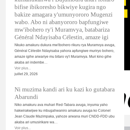
bifise ibikoresho bikwiye kugira ngo
bakize amagara y'umunyororo Mugenzi
wabo. Abo ni abanyororo bapfungiwe
mw'ibohero ry'i Muramvya, batabariza
Général Ndayisaba Célestin, amaze igi
Nkuko amakuru dukura mw'ibohero rikuru rya Muramvya avuga,
Général Célestin Ndayisaba yahora apfungiwe muriryo bohero,
amaze igihe arwariye mu bitaro vy'i Muramvya. Muri kino gihe
akaba ari indembe…
Voir plus...
juillet 29, 2026
Ni muzima kandi ari ku kazi ko gutabara
Abarundi
Niko amakuru ava muhari Red-Tabara avuga, inyuma yaho
hakwirakwijwe ku mbugahwaniro amakuru avuga ko Colonel
Jean Claude Mazimpaka, yahoze arwana muri CNDD-FDD ubu
HAGU04.jpg
akaba ari umusirikare wa…
Voir plus...