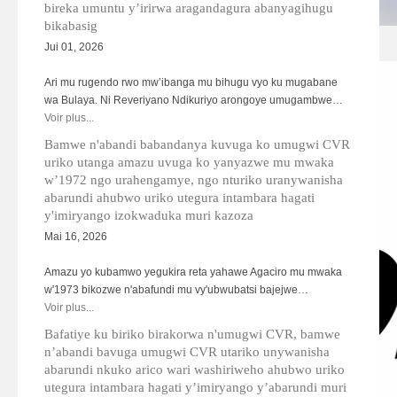
bireka umuntu y’irirwa aragandagura abanyagihugu
bikabasig
HAGU03.jpg
Jui 01, 2026
Ari mu rugendo rwo mw’ibanga mu bihugu vyo ku mugabane
wa Bulaya. Ni Reveriyano Ndikuriyo arongoye umugambwe…
Voir plus...
Bamwe n'abandi babandanya kuvuga ko umugwi CVR
uriko utanga amazu uvuga ko yanyazwe mu mwaka
w’1972 ngo urahengamye, ngo nturiko uranywanisha
abarundi ahubwo uriko utegura intambara hagati
y'imiryango izokwaduka muri kazoza
Mai 16, 2026
Amazu yo kubamwo yegukira reta yahawe Agaciro mu mwaka
w'1973 bikozwe n'abafundi mu vy'ubwubatsi bajejwe…
Voir plus...
Bafatiye ku biriko birakorwa n'umugwi CVR, bamwe
n’abandi bavuga umugwi CVR utariko unywanisha
abarundi nkuko arico wari washiriweho ahubwo uriko
utegura intambara hagati y’imiryango y’abarundi muri